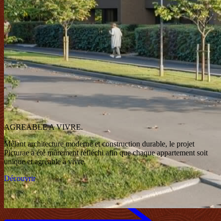
AGREABLE A VIVRE.
Mêlant architecture moderne et construction durable,
le projet
Picturae a été mûrement réfléchi afin que chaque
appartement soit
unique et agréable à vivre.
Découvrir