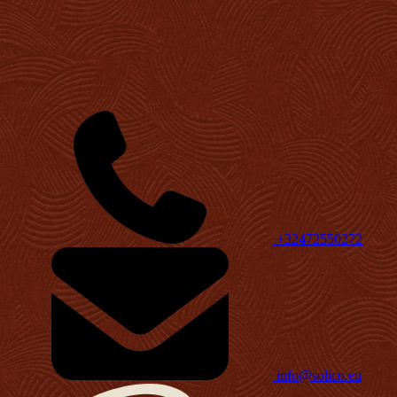
+32472550272
info@solico.eu