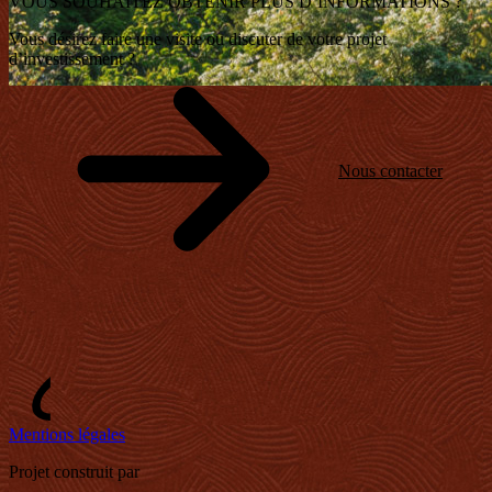
VOUS SOUHAITEZ OBTENIR
PLUS D’INFORMATIONS ?
Vous désirez faire une visite ou discuter de
votre projet
d’investissement ?
Nous contacter
Mentions légales
Projet construit par