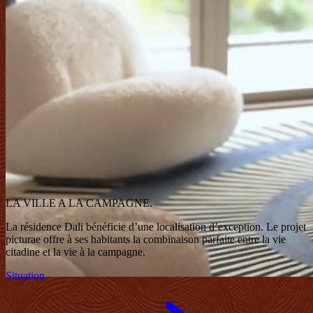
LA VILLE
A LA CAMPAGNE.
La résidence Dali bénéficie d’une localisation d’exception.
Le projet
picturae offre à ses habitants la combinaison
parfaite entre la vie
citadine et la vie à la campagne.
Situation