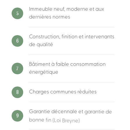
Immeuble
neuf,
moderne
et
aux
5
dernières
normes
Construction,
finition
et
intervenants
6
de
qualité
Bâtiment
à
faible
consommation
7
énergétique
8
Charges
communes
réduites
Garantie
décennale
et
garantie
de
9
bonne
fin
(Loi
Breyne)