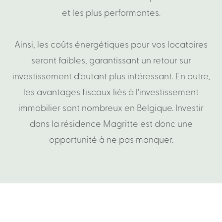
et
les
plus
performantes.
Ainsi,
les
coûts
énergétiques
pour
vos
locataires
seront
faibles,
garantissant
un
retour
sur
investissement
d'autant
plus
intéressant.
En
outre,
ACCUEIL
les
avantages
fiscaux
liés
à
l'investissement
immobilier
sont
nombreux
en
Belgique.
Investir
LE PROJET
dans
la
résidence
Magritte
est
donc
une
opportunité
à
ne
pas
manquer.
BIENS EN VENTE
SITUATION
INVESTISSEURS