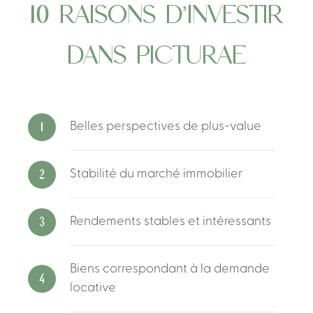
10
RAISONS
D’INVESTIR
AVANTAGES
DANS
PICTURAE
DOCUMENTS
INFORMATIONS
1
Belles
perspectives
de
plus-value
2
Stabilité
du
marché
immobilier
3
Rendements
stables
et
intéressants
Biens
correspondant
à
la
demande
4
locative