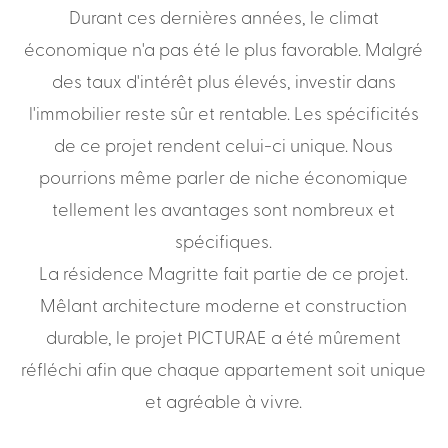
Durant
ces
dernières
années,
le
climat
économique
n'a
pas
été
le
plus
favorable.
Malgré
des
taux
d'intérêt
plus
élevés,
investir
dans
l'immobilier
reste
sûr
et
rentable.
Les
spécificités
de
ce
projet
rendent
celui-ci
unique.
Nous
pourrions
même
parler
de
niche
économique
tellement
les
avantages
sont
nombreux
et
spécifiques.
La
résidence
Magritte
fait
partie
de
ce
projet.
Mêlant
architecture
moderne
et
construction
durable,
le
projet
PICTURAE
a
été
mûrement
réfléchi
afin
que
chaque
appartement
soit
unique
et
agréable
à
vivre.