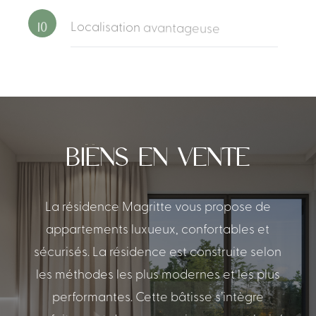
10
Localisation
avantageuse
BIENS
EN
VENTE
La
résidence
Magritte
vous
propose
de
appartements
luxueux,
confortables
et
sécurisés.
La
résidence
est
construite
selon
les
méthodes
les
plus
modernes
et
les
plus
performantes.
Cette
bâtisse
s’intègre