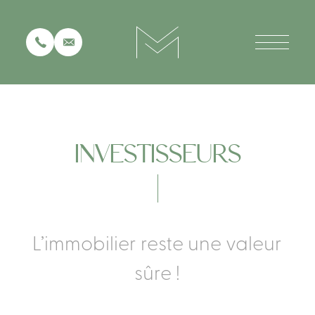
+32 472/55 02 72
INFO@SOLICO.EU
Logo - Retour à l'accueil
INVESTISSEURS
L’immobilier
reste
une
valeur
sûre
!